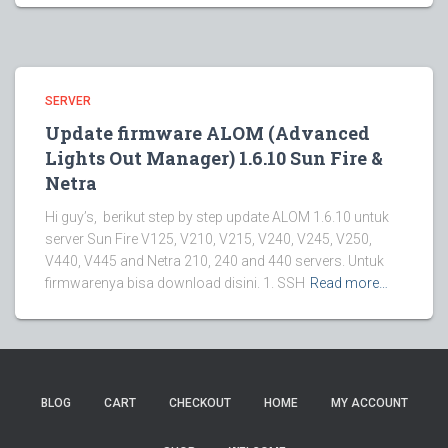
SERVER
Update firmware ALOM (Advanced
Lights Out Manager) 1.6.10 Sun Fire &
Netra
Hi guy’s, berikut step by step update ALOM 1.6.10 untuk
server Sun Fire V125, V210, V215, V240, V245, V250,
V440, V445 and Netra 210, 240 and 440 servers. Untuk
firmwarenya bisa download disini. 1. SSH
Read more…
BLOG
CART
CHECKOUT
HOME
MY ACCOUNT