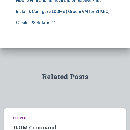
How to Find and Remove Old or Inactive Files
Install & Configure LDOMs ( Oracle VM for SPARC)
Create IPS Solaris 11
Related Posts
SERVER
ILOM Command