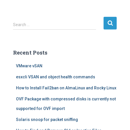
S
Search …
e
a
r
c
Recent Posts
h
f
VMware vSAN
o
r
esxcli VSAN and object health commands
:
How to Install Fail2ban on AlmaLinux and Rocky Linux
OVF Package with compressed disks is currently not
supported for OVF import
Solaris snoop for packet sniffing