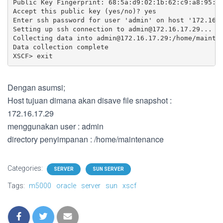
Public Key Fingerprint: 68:5a:d9:02:1b:62:c9:a8:95:1a
Accept this public key (yes/no)? yes

Enter ssh password for user 'admin' on host '172.16.1
Setting up ssh connection to 
admin@172.16.17.29
...

Collecting data into 
admin@172.16.17.29
:/home/mainten
Data collection complete

XSCF> exit
Dengan asumsi;
Host tujuan dimana akan disave file snapshot :
172.16.17.29
menggunakan user : admin
directory penyimpanan : /home/maintenance
Categories:
SERVER
SUN SERVER
Tags:
m5000
oracle
server
sun
xscf