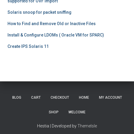
supported for OVF import
Solaris snoop for packet sniffing
How to Find and Remove Old or Inactive Files
Install & Configure LDOMs ( Oracle VM for SPARC)
Create IPS Solaris 11
BLOG
CART
CHECKOUT
HOME
MY ACCOUNT
SHOP
WELCOME
Hestia | Developed by
ThemeIsle