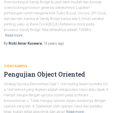
Overclocking di Sandy Bridge itu jauh lebih mudah dari konsep
overclocking prosesor generasi sebelumnya. Lupakan
perhitungan rumit mengenai Intel Turbo Boost, Uncore, QPI Clock
dan lain-lain, karena di Sandy Bridge hanya ada 5 (lima) variabel
penting, yaitu: a) Base Clock(BCLK) Reference clock pada
prosesor Sandy Bridge. Nilai defaultnya adalah 100Mhz.
Read more…
By
Rizki Amar Kuswara
,
16 years
ago
TUGAS KAMPUS
Pengujian Object Oriented
Strategi Ujicoba Berorientasi Ojek 1. Unit testing dalam konteks OO
a. Unit terkecil yang diujikan adalah enkapsulasi class atau objek. b.
Hampir serupa dengan ujicoba sistem pada software
konvensional. c. Tidak menguji operasi dalam isolasinya dengan
operasi yang lain. d. Dijalankan oleh operasi class dan perilaku
tetap, bukan detail algoritmik dan aliran
Read more…