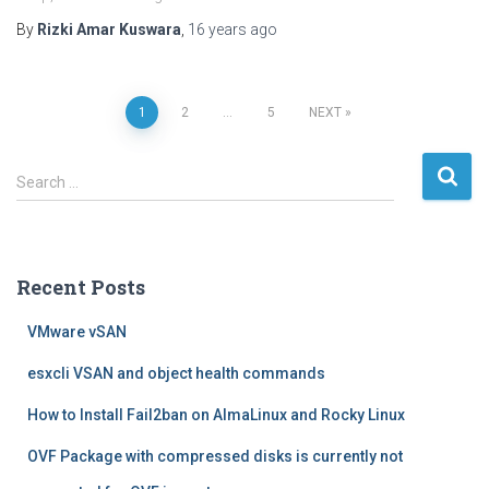
By
Rizki Amar Kuswara
,
16 years
ago
Posts
1
2
…
5
NEXT
navigation
S
Search …
e
a
r
c
Recent Posts
h
f
VMware vSAN
o
r
esxcli VSAN and object health commands
:
How to Install Fail2ban on AlmaLinux and Rocky Linux
OVF Package with compressed disks is currently not