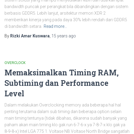
bandwidth puncak per perangkat bila dibandingkan dengan sistem
berbasis GDDR5. Lebih lanjut, arsitektur memori XDR 2
memberikan kinerja yang pada daya 30% lebih rendah dari GDDR5
di bandwidth setara.
Read more…
By
Rizki Amar Kuswara
,
15 years
ago
OVERCLOCK
Memaksimalkan Timing RAM,
Subtiming dan Performance
Level
Dalam melakukan Overclocking memory ada beberapa hal hal
penting terutama dalam sub timing dan beberapa option selain
main timing tentunya (tidak dibahas, dikarena sudah banyak yang
paham akan main timing klo gak run 6-7-6-x ya 7-8-7-x klo gak ya
8-9-8-x) Intel LGA 775 1. Voltase NB Voltase North Bridge sangatlah