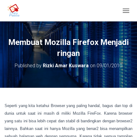
T
O
G
G
L
Membuat Mozilla Firefox Menjadi
E
N
ringan
A
V
Published by
Rizki Amar Kuswara
on
09/01/2010
I
G
A
T
I
O
N
Seperti yang kita ketahui Browser yang paling handal, bagus dan top di
dunia untuk saat ini masih di miliki Mozilla FireFox. Karena browser
yang satu ini bisa lebih cepat dan stabil di bandingkan dengan browser2
lainnya. Bahkan saat ini hanya Mozilla yang benar2 bisa menampilkan
sebuah halaman web dengan sempurna. Karena tidak semua tampilan