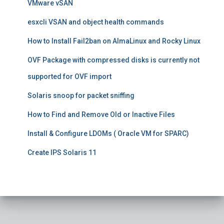
VMware vSAN
o
r
esxcli VSAN and object health commands
:
How to Install Fail2ban on AlmaLinux and Rocky Linux
OVF Package with compressed disks is currently not
supported for OVF import
Solaris snoop for packet sniffing
How to Find and Remove Old or Inactive Files
Install & Configure LDOMs ( Oracle VM for SPARC)
Create IPS Solaris 11