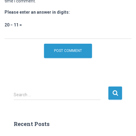
time I comment.
Please enter an answer in digits:
20 − 11 =
S
Search …
e
a
r
c
Recent Posts
h
f